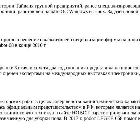
рритории Тайваня группой предприятий, ранее специализировав
роники, работавшей на базе ОС Windows и Linux. Задачей новой
 приняло решение о дальнейшей специализации фирмы на произ
ot-68 в конце 2010 г.
рынке Китая, и спустя два года копания представила на широк
о оценен экспертами на международных выставках электроники, 
торских работ в целях совершенствования технических характе
ась официальным представительством в РФ, которым является на
 клининговую технику на сайте HOBOT, зарегистрированном в р
азначенную для уборки пола. В 2017 г. робот LEGEE-668 помог