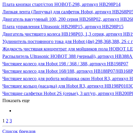
Плата кнопки старт/стоп HOBOT-298, артикул HB298P14
Липкая лента (Липучка) для салфеток Hobot, артикул HB268P0
Двигатель вакуумный 100, 200 серия HB268P02, артикул HB26
Плата управления Ultrasonic HB298P15, артикул HB298P15
Двигатель чистящего колеса HB198P03, 1,3 серия, артикул HB
Удлинитель постоянного тока для Hobot (4м) 298,368,388, 2S с
Жидкость чистящая концентрат для мойщиков пола HOBOT LE
Распылитель Ultrasonic HOBOT 388 (черный), артикул HB388A
Чистящее колесо для Hobot 198 / 368 / 388, артикул HB198P07
Чистящее колесо для Hobot 168/188, артикул HB188P07/HB168
Чистящее колесо для робота мойщика окон Hobot R3, артику
Чистящее кольцо (насадка) для Hobot R3, артикул HB198P010
Чистящие салфетки Hobot 2S (серые), 3 шт/уп, артикул HB200P
Показать еще
1
2
3
Список брендов