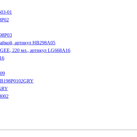
503-01
8P02
198P03
 гайкой, артикул HB298A05
GEE, 220 мл., артикул LG668A16
16
P09
л HB198P0102GRY
3GRY
8002