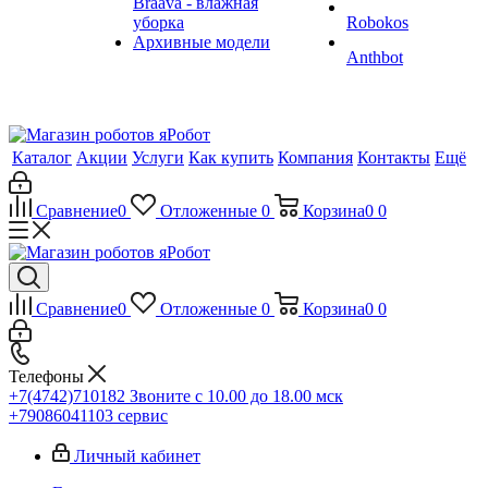
Braava - влажная
уборка
Robokos
Архивные модели
Anthbot
Каталог
Акции
Услуги
Как купить
Компания
Контакты
Ещё
Сравнение
0
Отложенные
0
Корзина
0
0
Сравнение
0
Отложенные
0
Корзина
0
0
Телефоны
+7(4742)710182
Звоните с 10.00 до 18.00 мск
+79086041103
сервис
Личный кабинет