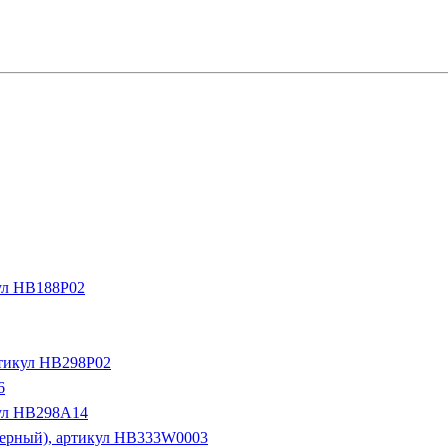
кул HB188P02
ртикул HB298P02
6
кул HB298A14
черный), артикул HB333W0003