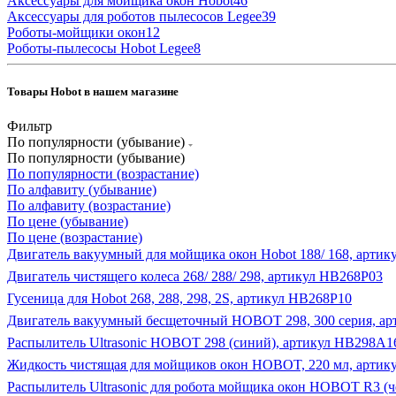
Аксессуары для мойщика окон Hobot
46
Аксессуары для роботов пылесосов Legee
39
Роботы-мойщики окон
12
Роботы-пылесосы Hobot Legee
8
Товары Hobot в нашем магазине
Фильтр
По популярности (убывание)
По популярности (убывание)
По популярности (возрастание)
По алфавиту (убывание)
По алфавиту (возрастание)
По цене (убывание)
По цене (возрастание)
Двигатель вакуумный для мойщика окон Hobot 188/ 168, арти
Двигатель чистящего колеса 268/ 288/ 298, артикул HB268P03
Гусеница для Hobot 268, 288, 298, 2S, артикул HB268P10
Двигатель вакуумный бесщеточный HOBOT 298, 300 серия, а
Распылитель Ultrasonic HOBOT 298 (синий), артикул HB298A1
Жидкость чистящая для мойщиков окон HOBOT, 220 мл, арти
Распылитель Ultrasonic для робота мойщика окон HOBOT R3 (