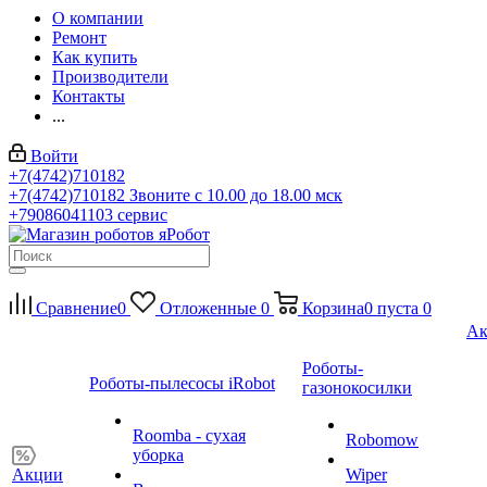
О компании
Ремонт
Как купить
Производители
Контакты
...
Войти
+7(4742)710182
+7(4742)710182
Звоните с 10.00 до 18.00 мск
+79086041103
сервис
Сравнение
0
Отложенные
0
Корзина
0
пуста
0
Ак
Роботы-
Роботы-пылесосы iRobot
газонокосилки
Roomba - сухая
Robomow
уборка
Акции
Wiper