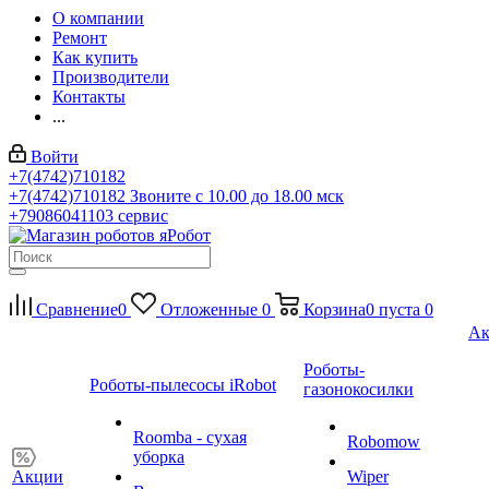
О компании
Ремонт
Как купить
Производители
Контакты
...
Войти
+7(4742)710182
+7(4742)710182
Звоните с 10.00 до 18.00 мск
+79086041103
сервис
Сравнение
0
Отложенные
0
Корзина
0
пуста
0
Ак
Роботы-
Роботы-пылесосы iRobot
газонокосилки
Roomba - сухая
Robomow
уборка
Акции
Wiper