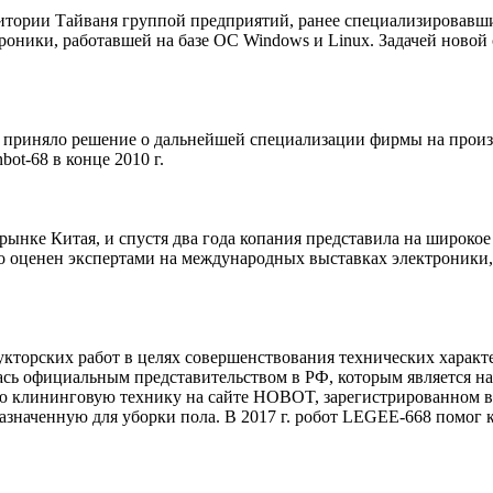
рритории Тайваня группой предприятий, ранее специализировав
роники, работавшей на базе ОС Windows и Linux. Задачей новой
 приняло решение о дальнейшей специализации фирмы на произ
ot-68 в конце 2010 г.
рынке Китая, и спустя два года копания представила на широк
о оценен экспертами на международных выставках электроники, 
торских работ в целях совершенствования технических характе
ась официальным представительством в РФ, которым является на
 клининговую технику на сайте HOBOT, зарегистрированном в р
азначенную для уборки пола. В 2017 г. робот LEGEE-668 помог