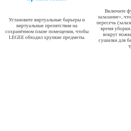
Включите ф
залазание», чт
Установите виртуальные барьеры и
пересечь (залаз
виртуальные препятствия на
время уборки
сохранённом плане помещения, чтобы
вокруг ножки
LEGEE обходил хрупкие предметы.
сушилки для бе
т