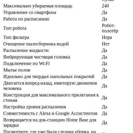
Максимально убираемая площадь
240
Управление со смартфона
Да
Работа по расписанию
Да
Робот-
Тип робота
полотёр
Тип фильтра
Нера
Очищение пылесборника водой
Нет
Распыление жидкости
Да
Вибрирующая чистящая головка
Да
Подключение по Wi-Fi
Да
Мытье полов
Да
Идеально для твердых напольных покрытий
Да
Двигается вперед-назад, имитирую движения
Да
человека
Конструкция для максимального прилегания к
Да
стенам
Настройка уровня распыления
Да
Совместимость с Alexa и Google Ассистентом
Да
Возвращается на док-станцию Home Base для
Да
зарядки
Посмотрите, где уже была сделана уборка, на