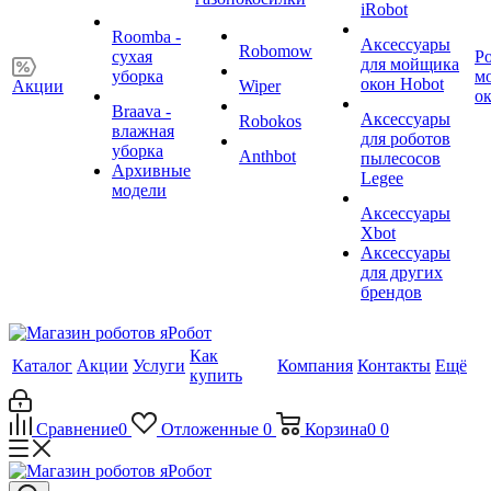
iRobot
Roomba -
Аксессуары
Robomow
сухая
Р
для мойщика
уборка
м
окон Hobot
Акции
Wiper
о
Braava -
Аксессуары
Robokos
влажная
для роботов
уборка
Anthbot
пылесосов
Архивные
Legee
модели
Аксессуары
Xbot
Аксессуары
для других
брендов
Как
Каталог
Акции
Услуги
Компания
Контакты
Ещё
купить
Сравнение
0
Отложенные
0
Корзина
0
0