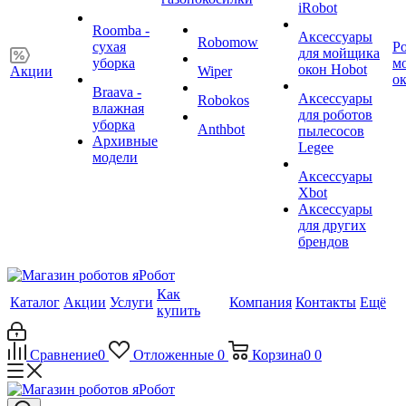
iRobot
Roomba -
Аксессуары
Robomow
сухая
Р
для мойщика
уборка
м
окон Hobot
Акции
Wiper
о
Braava -
Аксессуары
Robokos
влажная
для роботов
уборка
Anthbot
пылесосов
Архивные
Legee
модели
Аксессуары
Xbot
Аксессуары
для других
брендов
Как
Каталог
Акции
Услуги
Компания
Контакты
Ещё
купить
Сравнение
0
Отложенные
0
Корзина
0
0