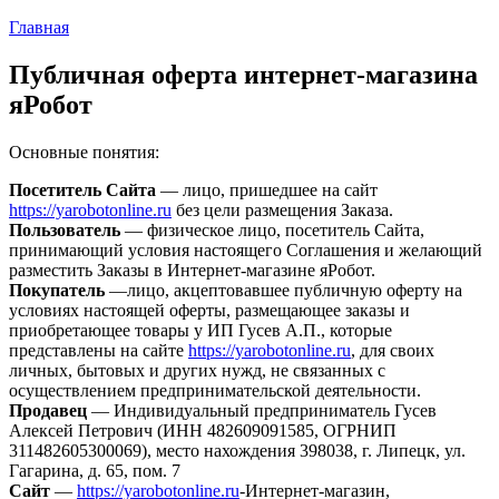
Главная
Публичная оферта интернет-магазина
яРобот
Основные понятия:
Посетитель Сайта
— лицо, пришедшее на сайт
https://yarobotonline.ru
без цели размещения Заказа.
Пользователь
— физическое лицо, посетитель Сайта,
принимающий условия настоящего Соглашения и желающий
разместить Заказы в Интернет-магазине яРобот.
Покупатель
—лицо, акцептовавшее публичную оферту на
условиях настоящей оферты, размещающее заказы и
приобретающее товары у ИП Гусев А.П., которые
представлены на сайте
https://yarobotonline.ru
, для своих
личных, бытовых и других нужд, не связанных с
осуществлением предпринимательской деятельности.
Продавец
— Индивидуальный предприниматель Гусев
Алексей Петрович (ИНН 482609091585, ОГРНИП
311482605300069), место нахождения 398038, г. Липецк, ул.
Гагарина, д. 65, пом. 7
Сайт
—
https://yarobotonline.ru
-Интернет-магазин,