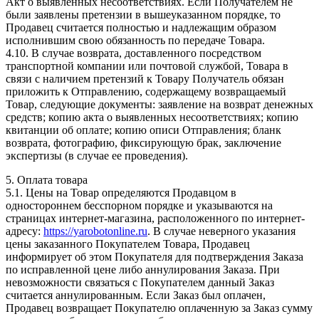
Акт о выявленных несоответствиях. Если Получателем не
были заявлены претензии в вышеуказанном порядке, то
Продавец считается полностью и надлежащим образом
исполнившим свою обязанность по передаче Товара.
4.10. В случае возврата, доставленного посредством
транспортной компании или почтовой службой, Товара в
связи с наличием претензий к Товару Получатель обязан
приложить к Отправлению, содержащему возвращаемый
Товар, следующие документы: заявление на возврат денежных
средств; копию акта о выявленных несоответствиях; копию
квитанции об оплате; копию описи Отправления; бланк
возврата, фотографию, фиксирующую брак, заключение
экспертизы (в случае ее проведения).
5. Оплата товара
5.1. Цены на Товар определяются Продавцом в
одностороннем бесспорном порядке и указываются на
страницах интернет-магазина, расположенного по интернет-
адресу:
https://yarobotonline.ru
. В случае неверного указания
цены заказанного Покупателем Товара, Продавец
информирует об этом Покупателя для подтверждения Заказа
по исправленной цене либо аннулирования Заказа. При
невозможности связаться с Покупателем данный Заказ
считается аннулированным. Если Заказ был оплачен,
Продавец возвращает Покупателю оплаченную за Заказ сумму