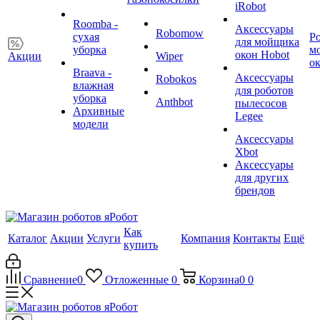
iRobot
Roomba -
Аксессуары
Robomow
сухая
Р
для мойщика
уборка
м
окон Hobot
Акции
Wiper
о
Braava -
Аксессуары
Robokos
влажная
для роботов
уборка
Anthbot
пылесосов
Архивные
Legee
модели
Аксессуары
Xbot
Аксессуары
для других
брендов
Как
Каталог
Акции
Услуги
Компания
Контакты
Ещё
купить
Сравнение
0
Отложенные
0
Корзина
0
0