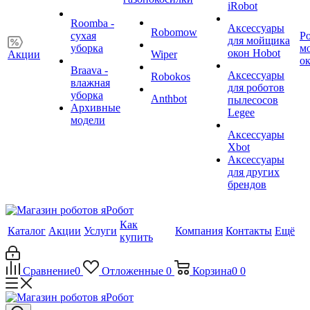
iRobot
Roomba -
Аксессуары
Robomow
сухая
Р
для мойщика
уборка
м
окон Hobot
Акции
Wiper
о
Braava -
Аксессуары
Robokos
влажная
для роботов
уборка
Anthbot
пылесосов
Архивные
Legee
модели
Аксессуары
Xbot
Аксессуары
для других
брендов
Как
Каталог
Акции
Услуги
Компания
Контакты
Ещё
купить
Сравнение
0
Отложенные
0
Корзина
0
0