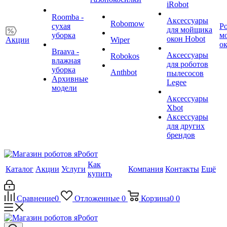
iRobot
Roomba -
Аксессуары
Robomow
сухая
Р
для мойщика
уборка
м
окон Hobot
Акции
Wiper
о
Braava -
Аксессуары
Robokos
влажная
для роботов
уборка
Anthbot
пылесосов
Архивные
Legee
модели
Аксессуары
Xbot
Аксессуары
для других
брендов
Как
Каталог
Акции
Услуги
Компания
Контакты
Ещё
купить
Сравнение
0
Отложенные
0
Корзина
0
0