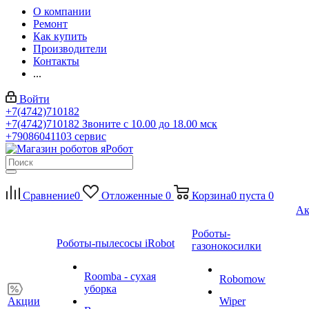
О компании
Ремонт
Как купить
Производители
Контакты
...
Войти
+7(4742)710182
+7(4742)710182
Звоните с 10.00 до 18.00 мск
+79086041103
сервис
Сравнение
0
Отложенные
0
Корзина
0
пуста
0
Ак
Роботы-
Роботы-пылесосы iRobot
газонокосилки
Roomba - сухая
Robomow
уборка
Акции
Wiper