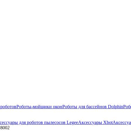
 роботов
Роботы-мойщики окон
Роботы для бассейнов Dolphin
Роб
сессуары для роботов пылесосов Legee
Аксессуары Xbot
Аксессуа
P8002