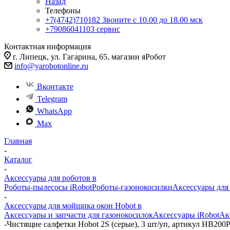
Назад
Телефоны
+7(4742)710182
Звоните с 10.00 до 18.00 мск
+79086041103
сервис
Контактная информация
г. Липецк, ул. Гагарина, 65, магазин яРобот
info@yarobotonline.ru
Вконтакте
Telegram
WhatsApp
Max
Главная
-
Каталог
-
Аксессуары для роботов в
Роботы-пылесосы iRobot
Роботы-газонокосилки
Аксессуары для
-
Аксессуары для мойщика окон Hobot в
Аксессуары и запчасти для газонокосилок
Аксессуары iRobot
Ак
-
Чистящие салфетки Hobot 2S (серые), 3 шт/уп, артикул HB200