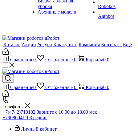
Braava - влажная
уборка
Robokos
Архивные модели
Anthbot
Каталог
Акции
Услуги
Как купить
Компания
Контакты
Ещё
Сравнение
0
Отложенные
0
Корзина
0
0
Сравнение
0
Отложенные
0
Корзина
0
0
Телефоны
+7(4742)710182
Звоните с 10.00 до 18.00 мск
+79086041103
сервис
Личный кабинет