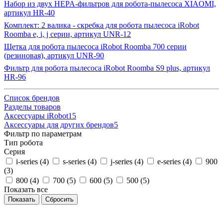
Набор из двух HEPA-фильтров для робота-пылесоса XIAOMI,
артикул HR-40
Комплект: 2 валика - скребка для робота пылесоса iRobot
Roomba e, i, j серии, артикул UNR-12
Щетка для робота пылесоса iRobot Roomba 700 серии
(резиновая), артикул UNR-90
Фильтр для робота пылесоса iRobot Roomba S9 plus, артикул
HR-96
Список брендов
Разделы товаров
Аксессуары iRobot
15
Аксессуары для других брендов
5
Фильтр по параметрам
Тип робота
Серия
i-series (
4
)
s-series (
4
)
j-series (
4
)
e-series (
4
)
900
(
3
)
800 (
4
)
700 (
5
)
600 (
5
)
500 (
5
)
Показать все
Сбросить