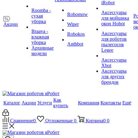
iRobot
Roomba -
Аксессуары
Robomow
сухая
Р
для мойщика
уборка
м
окон Hobot
Акции
Wiper
о
Braava -
Аксессуары
Robokos
влажная
для роботов
уборка
Anthbot
пылесосов
Архивные
Legee
модели
Аксессуары
Xbot
Аксессуары
для других
брендов
Как
Каталог
Акции
Услуги
Компания
Контакты
Ещё
купить
Сравнение
0
Отложенные
0
Корзина
0
0