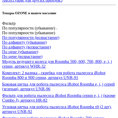
Аксессуары для других брендов
5
Товары OZONE в нашем магазине
Фильтр
По популярности (убывание)
По популярности (убывание)
По популярности (возрастание)
По алфавиту (убывание)
По алфавиту (возрастание)
По цене (убывание)
По цене (возрастание)
Модуль ведущего колеса для Roomba 500, 600, 700, 800, e, i, j
серии, артикул WHR-32
Комплект: 2 валика - скребка для робота пылесоса iRobot
Roomba 800 и 900 серии, артикул UNR-91
Боковая щетка для робота пылесоса iRobot Roomba e, i, j серий
(зеленая), артикул UNR-96
Фильтр для робота пылесоса iRobot Roomba серии e, i, j (кроме
Combo J), артикул HR-82
Угловая щетка для робота пылесоса iRobot Roomba s9 (2 шт),
артикул UNR-92