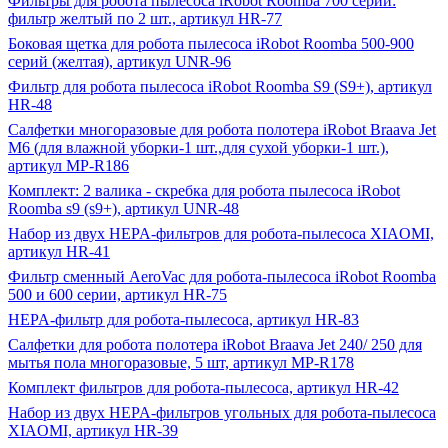
Фильтры для робота пылесоса iRobot Roomba 700 серии:
фильтр желтый по 2 шт., артикул HR-77
Боковая щетка для робота пылесоса iRobot Roomba 500-900
серий (желтая), артикул UNR-96
Фильтр для робота пылесоса iRobot Roomba S9 (S9+), артикул
HR-48
Салфетки многоразовые для робота полотера iRobot Braava Jet
M6 (для влажной уборки-1 шт.,для сухой уборки-1 шт.),
артикул MP-R186
Комплект: 2 валика - скребка для робота пылесоса iRobot
Roomba s9 (s9+), артикул UNR-48
Набор из двух HEPA-фильтров для робота-пылесоса XIAOMI,
артикул HR-41
Фильтр сменный AeroVac для робота-пылесоса iRobot Roomba
500 и 600 серии, артикул HR-75
HEPA-фильтр для робота-пылесоса, артикул HR-83
Салфетки для робота полотера iRobot Braava Jet 240/ 250 для
мытья пола многоразовые, 5 шт, артикул MP-R178
Комплект фильтров для робота-пылесоса, артикул HR-42
Набор из двух HEPA-фильтров угольных для робота-пылесоса
XIAOMI, артикул HR-39