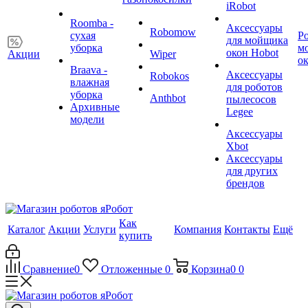
iRobot
Roomba -
Аксессуары
Robomow
сухая
Р
для мойщика
уборка
м
окон Hobot
Акции
Wiper
о
Braava -
Аксессуары
Robokos
влажная
для роботов
уборка
Anthbot
пылесосов
Архивные
Legee
модели
Аксессуары
Xbot
Аксессуары
для других
брендов
Как
Каталог
Акции
Услуги
Компания
Контакты
Ещё
купить
Сравнение
0
Отложенные
0
Корзина
0
0