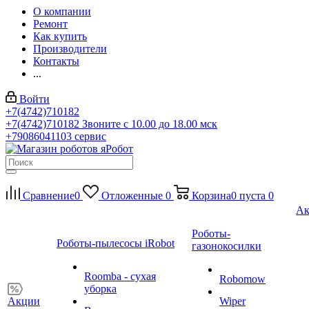
О компании
Ремонт
Как купить
Производители
Контакты
...
Войти
+7(4742)710182
+7(4742)710182
Звоните с 10.00 до 18.00 мск
+79086041103
сервис
Сравнение
0
Отложенные
0
Корзина
0
пуста
0
Ак
Роботы-
Роботы-пылесосы iRobot
газонокосилки
Roomba - сухая
Robomow
уборка
Акции
Wiper