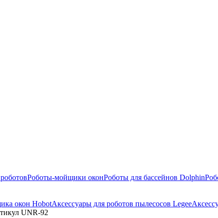
 роботов
Роботы-мойщики окон
Роботы для бассейнов Dolphin
Роб
ика окон Hobot
Аксессуары для роботов пылесосов Legee
Аксесс
артикул UNR-92