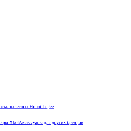
оты-пылесосы Hobot Legee
уары Xbot
Аксессуары для других брендов