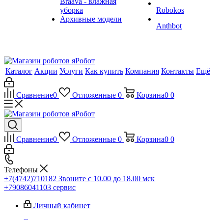
Braava - влажная
уборка
Robokos
Архивные модели
Anthbot
Каталог
Акции
Услуги
Как купить
Компания
Контакты
Ещё
Сравнение
0
Отложенные
0
Корзина
0
0
Сравнение
0
Отложенные
0
Корзина
0
0
Телефоны
+7(4742)710182
Звоните с 10.00 до 18.00 мск
+79086041103
сервис
Личный кабинет