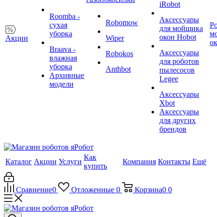
iRobot
Roomba -
Аксессуары
Robomow
сухая
Р
для мойщика
уборка
м
окон Hobot
Акции
Wiper
о
Braava -
Аксессуары
Robokos
влажная
для роботов
уборка
Anthbot
пылесосов
Архивные
Legee
модели
Аксессуары
Xbot
Аксессуары
для других
брендов
Как
Каталог
Акции
Услуги
Компания
Контакты
Ещё
купить
Сравнение
0
Отложенные
0
Корзина
0
0