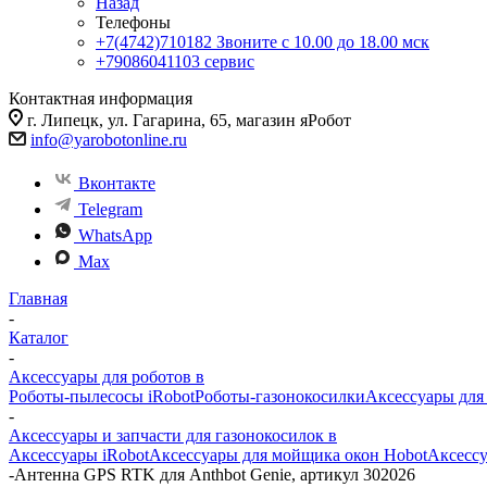
Назад
Телефоны
+7(4742)710182
Звоните с 10.00 до 18.00 мск
+79086041103
сервис
Контактная информация
г. Липецк, ул. Гагарина, 65, магазин яРобот
info@yarobotonline.ru
Вконтакте
Telegram
WhatsApp
Max
Главная
-
Каталог
-
Аксессуары для роботов в
Роботы-пылесосы iRobot
Роботы-газонокосилки
Аксессуары для
-
Аксессуары и запчасти для газонокосилок в
Аксессуары iRobot
Аксессуары для мойщика окон Hobot
Аксессу
-
Антенна GPS RTK для Anthbot Genie, артикул 302026