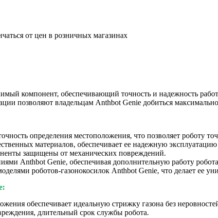
ичаться от цен в розничных магазинах
имый компонент, обеспечивающий точность и надежность работы
ции позволяют владельцам Anthbot Genie добиться максимальной
очность определения местоположения, что позволяет роботу то
чественных материалов, обеспечивает ее надежную эксплуатацию
оненты защищены от механических повреждений.
иями Anthbot Genie, обеспечивая дополнительную работу робота
делями роботов-газонокосилок Anthbot Genie, что делает ее у
e:
ожения обеспечивает идеальную стрижку газона без неровностей
реждения, длительный срок службы робота.