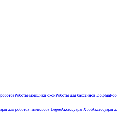
 роботов
Роботы-мойщики окон
Роботы для бассейнов Dolphin
Роб
ары для роботов пылесосов Legee
Аксессуары Xbot
Аксессуары д