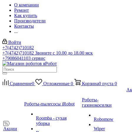
О компании
Ремонт
Как купить
Производители
Контакты
...
Войти
+7(4742)710182
+7(4742)710182
Звоните с 10.00 до 18.00 мск
+79086041103
сервис
Сравнение
0
Отложенные
0
Корзина
0
пуста
0
Ак
Роботы-
Роботы-пылесосы iRobot
газонокосилки
Roomba - сухая
Robomow
уборка
Акции
Wiper