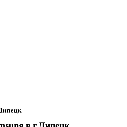
.Липецк
msung в г.Липецк