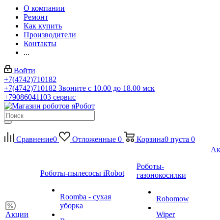
О компании
Ремонт
Как купить
Производители
Контакты
...
Войти
+7(4742)710182
+7(4742)710182
Звоните с 10.00 до 18.00 мск
+79086041103
сервис
Сравнение
0
Отложенные
0
Корзина
0
пуста
0
Ак
Роботы-
Роботы-пылесосы iRobot
газонокосилки
Roomba - сухая
Robomow
уборка
Акции
Wiper