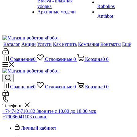
Braava - влажная
уборка
Robokos
Архивные модели
Anthbot
Каталог
Акции
Услуги
Как купить
Компания
Контакты
Ещё
Сравнение
0
Отложенные
0
Корзина
0
0
Сравнение
0
Отложенные
0
Корзина
0
0
Телефоны
+7(4742)710182
Звоните с 10.00 до 18.00 мск
+79086041103
сервис
Личный кабинет