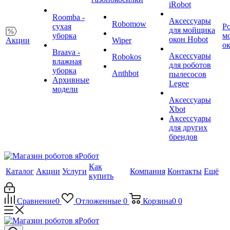
iRobot
Roomba -
Аксессуары
Robomow
сухая
Р
для мойщика
уборка
м
окон Hobot
Акции
Wiper
о
Braava -
Аксессуары
Robokos
влажная
для роботов
уборка
Anthbot
пылесосов
Архивные
Legee
модели
Аксессуары
Xbot
Аксессуары
для других
брендов
Как
Каталог
Акции
Услуги
Компания
Контакты
Ещё
купить
Сравнение
0
Отложенные
0
Корзина
0
0