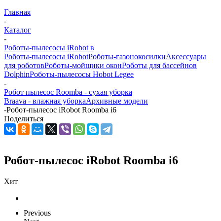
Главная
-
Каталог
-
Роботы-пылесосы iRobot в
Роботы-пылесосы iRobot
Роботы-газонокосилки
Аксессуары
для роботов
Роботы-мойщики окон
Роботы для бассейнов
Dolphin
Роботы-пылесосы Hobot Legee
-
Робот пылесос Roomba - сухая уборка
Braava - влажная уборка
Архивные модели
-
Робот-пылесос iRobot Roomba i6
Поделиться
Робот-пылесос iRobot Roomba i6
Хит
Previous