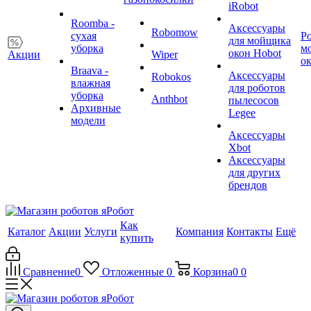
iRobot
Roomba -
Аксессуары
Robomow
сухая
Р
для мойщика
уборка
м
окон Hobot
Акции
Wiper
о
Braava -
Аксессуары
Robokos
влажная
для роботов
уборка
Anthbot
пылесосов
Архивные
Legee
модели
Аксессуары
Xbot
Аксессуары
для других
брендов
Как
Каталог
Акции
Услуги
Компания
Контакты
Ещё
купить
Сравнение
0
Отложенные
0
Корзина
0
0