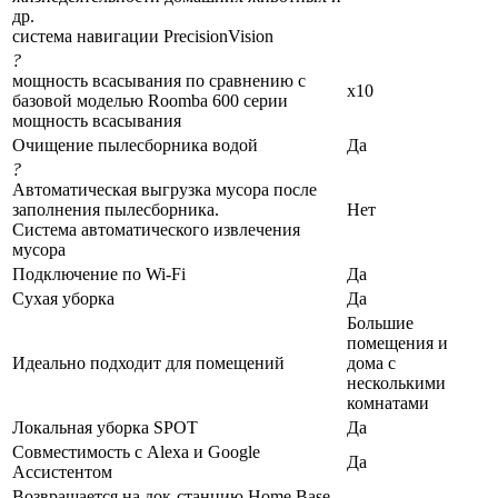
др.
система навигации PrecisionVision
?
мощность всасывания по сравнению с
x10
базовой моделью Roomba 600 серии
мощность всасывания
Очищение пылесборника водой
Да
?
Автоматическая выгрузка мусора после
заполнения пылесборника.
Нет
Система автоматического извлечения
мусора
Подключение по Wi-Fi
Да
Сухая уборка
Да
Большие
помещения и
Идеально подходит для помещений
дома с
несколькими
комнатами
Локальная уборка SPOT
Да
Совместимость с Alexa и Google
Да
Ассистентом
Возвращается на док-станцию Home Base