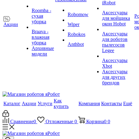
iRobot
Roomba -
Аксессуары
Robomow
сухая
Р
для мойщика
уборка
м
окон Hobot
Акции
Wiper
о
Braava -
Аксессуары
Robokos
влажная
для роботов
уборка
Anthbot
пылесосов
Архивные
Legee
модели
Аксессуары
Xbot
Аксессуары
для других
брендов
Как
Каталог
Акции
Услуги
Компания
Контакты
Ещё
купить
Сравнение
0
Отложенные
0
Корзина
0
0