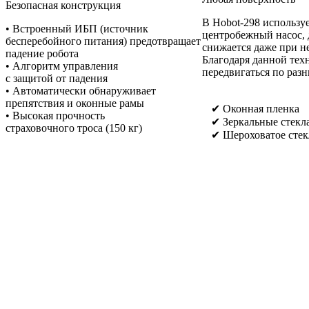
Безопасная конструкция
В Hobot-298 использ
• Встроенный ИБП (источник
центробежный насос, 
бесперебойного питания) предотвращает
снижается даже при н
падение робота
Благодаря данной тех
• Алгоритм управления
передвигаться по раз
с защитой от падения
• Автоматически обнаруживает
препятствия и оконные рамы
✔ Оконная пленка
• Высокая прочность
✔ Зеркальные стекл
страховочного троса (150 кг)
✔ Шероховатое стек