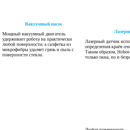
Вакуумный насос
Лазерн
Мощный вакуумный двигатель
удерживает робота на практически
Лазерный датчик испо
любой поверхности; а салфетка из
определения краёв оч
микрофибры удаляет грязь и пыль с
Таким образом, Hobot
поверхности стекла.
только окна, но и без
Любая поверхность