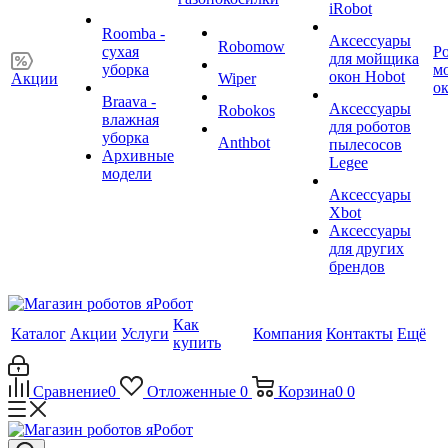
iRobot
Roomba -
Аксессуары
Robomow
сухая
Р
для мойщика
уборка
м
окон Hobot
Акции
Wiper
о
Braava -
Аксессуары
Robokos
влажная
для роботов
уборка
Anthbot
пылесосов
Архивные
Legee
модели
Аксессуары
Xbot
Аксессуары
для других
брендов
Как
Каталог
Акции
Услуги
Компания
Контакты
Ещё
купить
Сравнение
0
Отложенные
0
Корзина
0
0