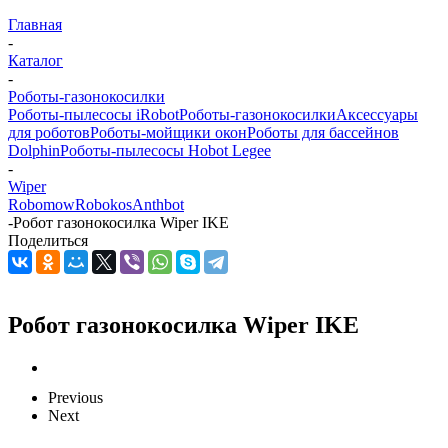
Главная
-
Каталог
-
Роботы-газонокосилки
Роботы-пылесосы iRobot
Роботы-газонокосилки
Аксессуары
для роботов
Роботы-мойщики окон
Роботы для бассейнов
Dolphin
Роботы-пылесосы Hobot Legee
-
Wiper
Robomow
Robokos
Anthbot
-
Робот газонокосилка Wiper IKE
Поделиться
Робот газонокосилка Wiper IKE
Previous
Next