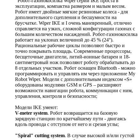
Робот-газонокосилка Wiper серии IKE проста в
эксплуатации, компактна размером и малым весом.
Робот имеет двойные мягкие резиновые колеса - для
дополнительного сцепления и бесшумности на
брусчатке. Wiper IKE и I очень маневренный, отлично
справляется на узких, сложной конфигурации газонах с
большим количеством насаждений. Робот-газонокосилка
работает на уклонах величиной до 45 % (24°).
Рациональные рабочие циклы позволяют быстро и
точно покрывать площадь. Современные процессоры,
бесщеточные двигатели, литий-ионные батареи и 18-
сантиметровый нож позволяют роботу обрабатывать до
8 отдельных участков. Робот оснащен Bluetooth - можно
программировать и управлять им через приложение My
Robot Wiper. Модели с дополнительным индексом «S»
оборудованы модулями GSM и GPS – расширяют
возможности навигации робота, коммуникации с ним,
управления, контроля и безопасности;
Модели IKE умеют:
V-meter system
. Робот возвращается на базовую
зарядную станцию по кратчайшему пути - двигаясь
вдоль провода с отступом от него и срезая углы;
"Spiral" cutting system
. В случае высокой и/или густой