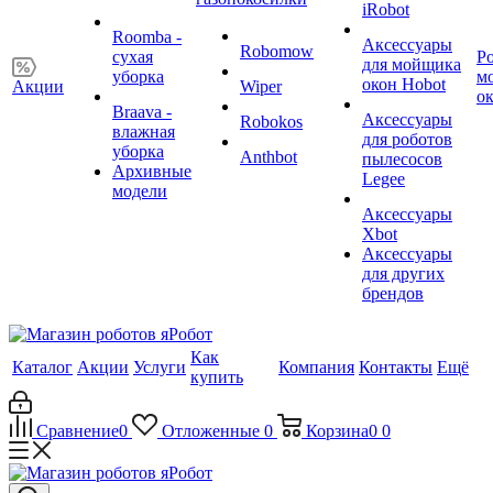
iRobot
Roomba -
Аксессуары
Robomow
сухая
Р
для мойщика
уборка
м
окон Hobot
Акции
Wiper
о
Braava -
Аксессуары
Robokos
влажная
для роботов
уборка
Anthbot
пылесосов
Архивные
Legee
модели
Аксессуары
Xbot
Аксессуары
для других
брендов
Как
Каталог
Акции
Услуги
Компания
Контакты
Ещё
купить
Сравнение
0
Отложенные
0
Корзина
0
0