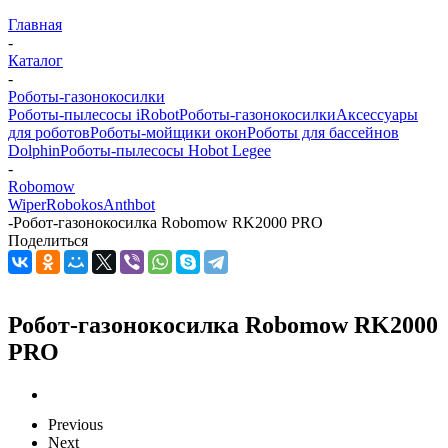
Главная
-
Каталог
-
Роботы-газонокосилки
Роботы-пылесосы iRobot
Роботы-газонокосилки
Аксессуары
для роботов
Роботы-мойщики окон
Роботы для бассейнов
Dolphin
Роботы-пылесосы Hobot Legee
-
Robomow
Wiper
Robokos
Anthbot
-
Робот-газонокосилка Robomow RK2000 PRO
Поделиться
Робот-газонокосилка Robomow RK2000
PRO
Previous
Next