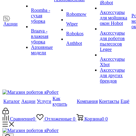
iRobot
Roomba -
Аксессуары
Robomow
сухая
Р
для мойщика
уборка
м
окон Hobot
Акции
Wiper
о
Braava -
Аксессуары
Robokos
влажная
для роботов
уборка
Anthbot
пылесосов
Архивные
Legee
модели
Аксессуары
Xbot
Аксессуары
для других
брендов
Как
Каталог
Акции
Услуги
Компания
Контакты
Ещё
купить
Сравнение
0
Отложенные
0
Корзина
0
0