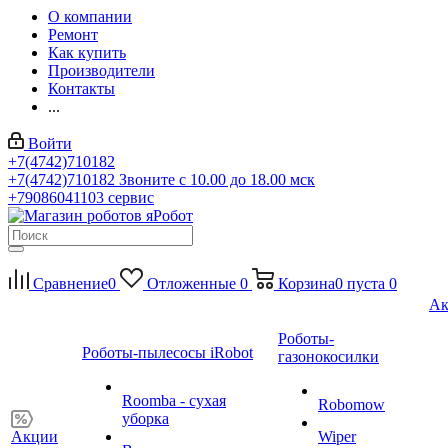
О компании
Ремонт
Как купить
Производители
Контакты
...
Войти
+7(4742)710182
+7(4742)710182
Звоните с 10.00 до 18.00 мск
+79086041103
сервис
Сравнение
0
Отложенные
0
Корзина
0
пуста
0
Ак
Роботы-
Роботы-пылесосы iRobot
газонокосилки
Roomba - сухая
Robomow
уборка
Акции
Wiper