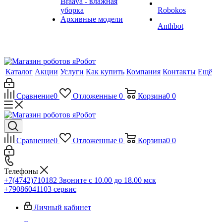
Braava - влажная
уборка
Robokos
Архивные модели
Anthbot
Каталог
Акции
Услуги
Как купить
Компания
Контакты
Ещё
Сравнение
0
Отложенные
0
Корзина
0
0
Сравнение
0
Отложенные
0
Корзина
0
0
Телефоны
+7(4742)710182
Звоните с 10.00 до 18.00 мск
+79086041103
сервис
Личный кабинет