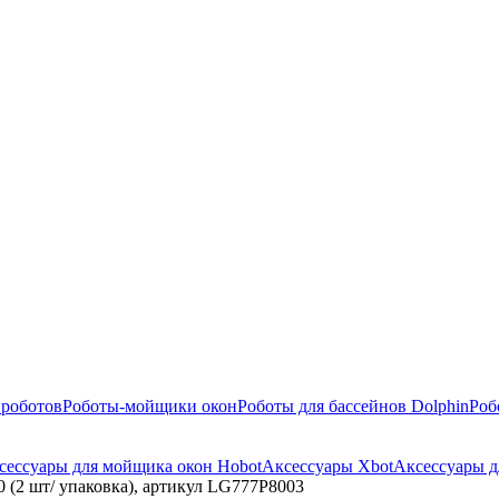
 роботов
Роботы-мойщики окон
Роботы для бассейнов Dolphin
Роб
сессуары для мойщика окон Hobot
Аксессуары Xbot
Аксессуары д
(2 шт/ упаковка), артикул LG777P8003