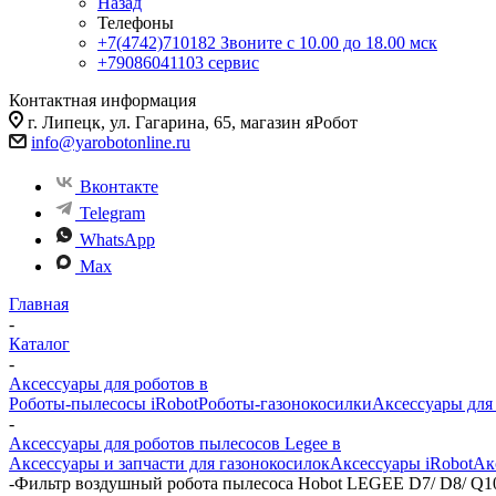
Назад
Телефоны
+7(4742)710182
Звоните с 10.00 до 18.00 мск
+79086041103
сервис
Контактная информация
г. Липецк, ул. Гагарина, 65, магазин яРобот
info@yarobotonline.ru
Вконтакте
Telegram
WhatsApp
Max
Главная
-
Каталог
-
Аксессуары для роботов в
Роботы-пылесосы iRobot
Роботы-газонокосилки
Аксессуары для
-
Аксессуары для роботов пылесосов Legee в
Аксессуары и запчасти для газонокосилок
Аксессуары iRobot
Ак
-
Фильтр воздушный робота пылесоса Hobot LEGEE D7/ D8/ Q10 