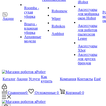
iRobot
Roomba -
Аксессуары
Robomow
сухая
Р
для мойщика
уборка
м
окон Hobot
Акции
Wiper
о
Braava -
Аксессуары
Robokos
влажная
для роботов
уборка
Anthbot
пылесосов
Архивные
Legee
модели
Аксессуары
Xbot
Аксессуары
для других
брендов
Как
Каталог
Акции
Услуги
Компания
Контакты
Ещё
купить
Сравнение
0
Отложенные
0
Корзина
0
0