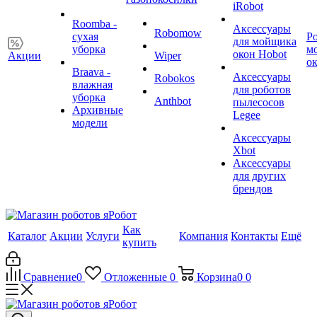
iRobot
Roomba -
Аксессуары
Robomow
сухая
Р
для мойщика
уборка
м
окон Hobot
Акции
Wiper
о
Braava -
Аксессуары
Robokos
влажная
для роботов
уборка
Anthbot
пылесосов
Архивные
Legee
модели
Аксессуары
Xbot
Аксессуары
для других
брендов
Как
Каталог
Акции
Услуги
Компания
Контакты
Ещё
купить
Сравнение
0
Отложенные
0
Корзина
0
0