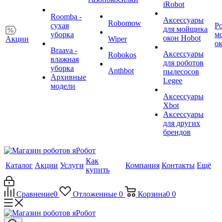
iRobot
Roomba -
Аксессуары
Robomow
сухая
Р
для мойщика
уборка
м
окон Hobot
Акции
Wiper
о
Braava -
Аксессуары
Robokos
влажная
для роботов
уборка
Anthbot
пылесосов
Архивные
Legee
модели
Аксессуары
Xbot
Аксессуары
для других
брендов
Как
Каталог
Акции
Услуги
Компания
Контакты
Ещё
купить
Сравнение
0
Отложенные
0
Корзина
0
0