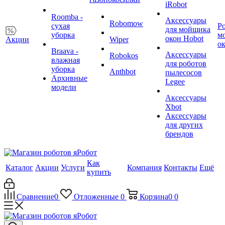
iRobot
Roomba -
Аксессуары
Robomow
сухая
Р
для мойщика
уборка
м
окон Hobot
Акции
Wiper
о
Braava -
Аксессуары
Robokos
влажная
для роботов
уборка
Anthbot
пылесосов
Архивные
Legee
модели
Аксессуары
Xbot
Аксессуары
для других
брендов
Как
Каталог
Акции
Услуги
Компания
Контакты
Ещё
купить
Сравнение
0
Отложенные
0
Корзина
0
0