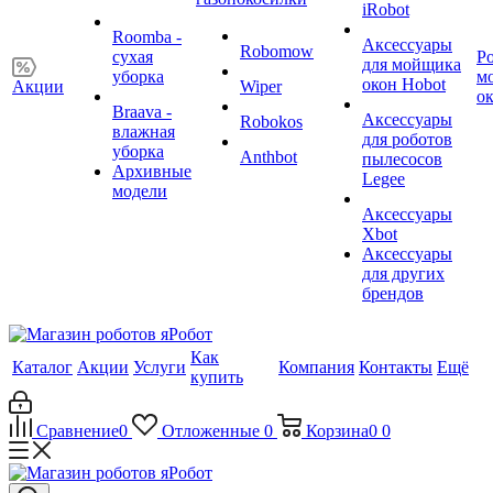
iRobot
Roomba -
Аксессуары
Robomow
сухая
Р
для мойщика
уборка
м
окон Hobot
Акции
Wiper
о
Braava -
Аксессуары
Robokos
влажная
для роботов
уборка
Anthbot
пылесосов
Архивные
Legee
модели
Аксессуары
Xbot
Аксессуары
для других
брендов
Как
Каталог
Акции
Услуги
Компания
Контакты
Ещё
купить
Сравнение
0
Отложенные
0
Корзина
0
0