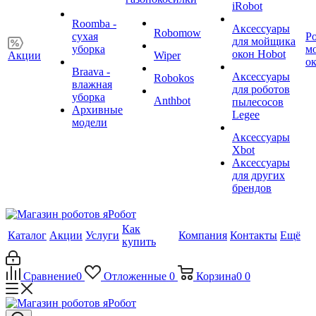
iRobot
Roomba -
Аксессуары
Robomow
сухая
Р
для мойщика
уборка
м
окон Hobot
Акции
Wiper
о
Braava -
Аксессуары
Robokos
влажная
для роботов
уборка
Anthbot
пылесосов
Архивные
Legee
модели
Аксессуары
Xbot
Аксессуары
для других
брендов
Как
Каталог
Акции
Услуги
Компания
Контакты
Ещё
купить
Сравнение
0
Отложенные
0
Корзина
0
0