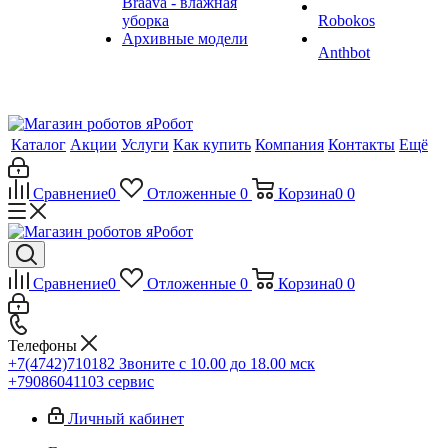
Braava - влажная
уборка
Robokos
Архивные модели
Anthbot
Каталог
Акции
Услуги
Как купить
Компания
Контакты
Ещё
Сравнение
0
Отложенные
0
Корзина
0
0
Сравнение
0
Отложенные
0
Корзина
0
0
Телефоны
+7(4742)710182
Звоните с 10.00 до 18.00 мск
+79086041103
сервис
Личный кабинет