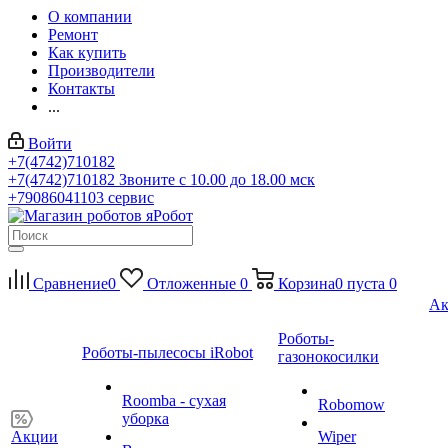
О компании
Ремонт
Как купить
Производители
Контакты
...
Войти
+7(4742)710182
+7(4742)710182
Звоните с 10.00 до 18.00 мск
+79086041103
сервис
Сравнение
0
Отложенные
0
Корзина
0
пуста
0
Ак
Роботы-
Роботы-пылесосы iRobot
газонокосилки
Roomba - сухая
Robomow
уборка
Акции
Wiper