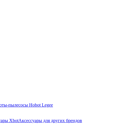
оты-пылесосы Hobot Legee
уары Xbot
Аксессуары для других брендов