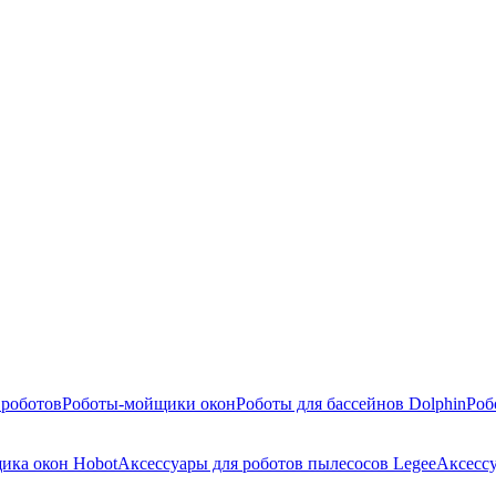
 роботов
Роботы-мойщики окон
Роботы для бассейнов Dolphin
Роб
ика окон Hobot
Аксессуары для роботов пылесосов Legee
Аксесс