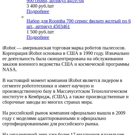
900 серии, артикул 4419704
3 400
руб.
/шт
Подробнее
Набор для Roomba 700 серии: фильтр желтый по 6
шт., артикул 4503461
1 500
руб.
/шт
Подробнее
iRobot — американская торговая марка роботов пылесосов.
Корпорация iRobot основана в США в 1990 году. Изначально
ее деятельность была сконцентрирована на обслуживании
заказов военного ведомства США и космической программы
NASA.
В настоящий момент компания iRobot является лидером в
сегменте робототехники и имеет научную и
производственную базу в Массачусетском Технологическом
институте в Кембридж, (США), а также производственные и
сборочные заводы во многих странах мира.
На российский рынок компания официально вышла в 2009
году с моделями адаптированными и официально
сертифицированными для российского рынка.
На сегодняшний день уже более 17 миллионов владельцев