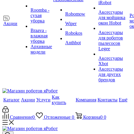
iRobot
Roomba -
Аксессуары
Robomow
сухая
Р
для мойщика
уборка
м
окон Hobot
Акции
Wiper
о
Braava -
Аксессуары
Robokos
влажная
для роботов
уборка
Anthbot
пылесосов
Архивные
Legee
модели
Аксессуары
Xbot
Аксессуары
для других
брендов
Как
Каталог
Акции
Услуги
Компания
Контакты
Ещё
купить
Сравнение
0
Отложенные
0
Корзина
0
0