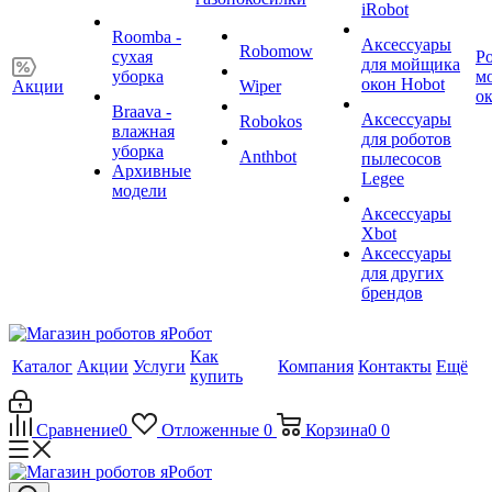
iRobot
Roomba -
Аксессуары
Robomow
сухая
Р
для мойщика
уборка
м
окон Hobot
Акции
Wiper
о
Braava -
Аксессуары
Robokos
влажная
для роботов
уборка
Anthbot
пылесосов
Архивные
Legee
модели
Аксессуары
Xbot
Аксессуары
для других
брендов
Как
Каталог
Акции
Услуги
Компания
Контакты
Ещё
купить
Сравнение
0
Отложенные
0
Корзина
0
0