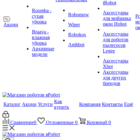
iRobot
Roomba -
Аксессуары
Robomow
сухая
Р
для мойщика
уборка
м
окон Hobot
Акции
Wiper
о
Braava -
Аксессуары
Robokos
влажная
для роботов
уборка
Anthbot
пылесосов
Архивные
Legee
модели
Аксессуары
Xbot
Аксессуары
для других
брендов
Как
Каталог
Акции
Услуги
Компания
Контакты
Ещё
купить
Сравнение
0
Отложенные
0
Корзина
0
0