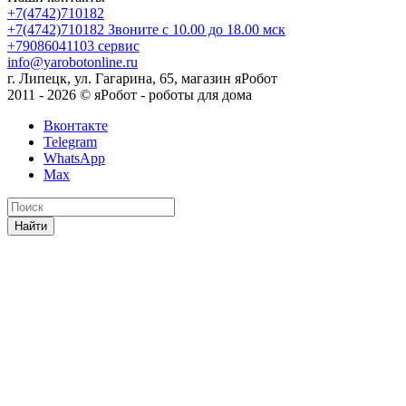
+7(4742)710182
+7(4742)710182
Звоните с 10.00 до 18.00 мск
+79086041103
сервис
info@yarobotonline.ru
г. Липецк, ул. Гагарина, 65, магазин яРобот
2011 - 2026 © яРобот - роботы для дома
Вконтакте
Telegram
WhatsApp
Max
Найти