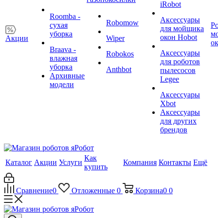
iRobot
Roomba -
Аксессуары
Robomow
сухая
Р
для мойщика
уборка
м
окон Hobot
Акции
Wiper
о
Braava -
Аксессуары
Robokos
влажная
для роботов
уборка
Anthbot
пылесосов
Архивные
Legee
модели
Аксессуары
Xbot
Аксессуары
для других
брендов
Как
Каталог
Акции
Услуги
Компания
Контакты
Ещё
купить
Сравнение
0
Отложенные
0
Корзина
0
0