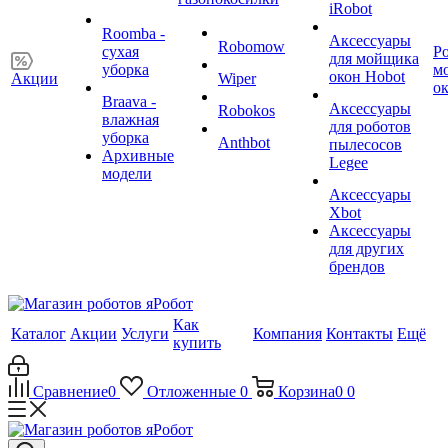
iRobot
Roomba -
Аксессуары
Robomow
сухая
Р
для мойщика
уборка
м
окон Hobot
Акции
Wiper
о
Braava -
Аксессуары
Robokos
влажная
для роботов
уборка
Anthbot
пылесосов
Архивные
Legee
модели
Аксессуары
Xbot
Аксессуары
для других
брендов
Как
Каталог
Акции
Услуги
Компания
Контакты
Ещё
купить
Сравнение
0
Отложенные
0
Корзина
0
0