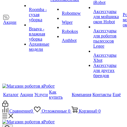
iRobot
Roomba -
Аксессуары
Robomow
сухая
Р
для мойщика
уборка
м
окон Hobot
Акции
Wiper
о
Braava -
Аксессуары
Robokos
влажная
для роботов
уборка
Anthbot
пылесосов
Архивные
Legee
модели
Аксессуары
Xbot
Аксессуары
для других
брендов
Как
Каталог
Акции
Услуги
Компания
Контакты
Ещё
купить
Сравнение
0
Отложенные
0
Корзина
0
0