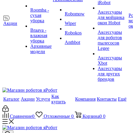
iRobot
Roomba -
Аксессуары
Robomow
сухая
Р
для мойщика
уборка
м
окон Hobot
Акции
Wiper
о
Braava -
Аксессуары
Robokos
влажная
для роботов
уборка
Anthbot
пылесосов
Архивные
Legee
модели
Аксессуары
Xbot
Аксессуары
для других
брендов
Как
Каталог
Акции
Услуги
Компания
Контакты
Ещё
купить
Сравнение
0
Отложенные
0
Корзина
0
0